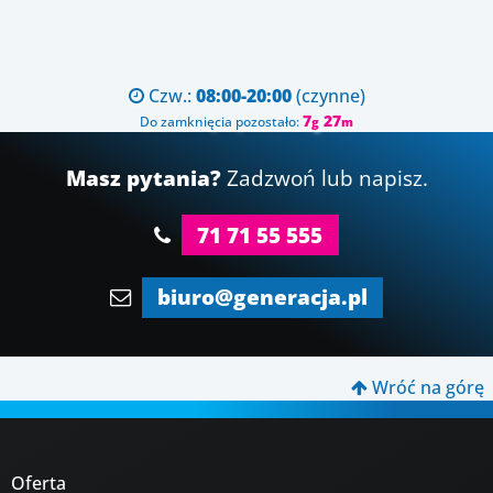
Czw.:
08:00-20:00
(czynne)

7
27
Do zamknięcia pozostało:
g
m
Masz pytania?
Zadzwoń lub napisz.
71 71 55 555
biuro@generacja.pl
Wróć na górę

Oferta