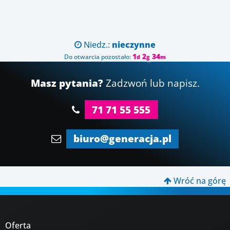
Niedz.:
nieczynne

1
2
34
Do otwarcia pozostało:
d
g
m
Masz pytania?
Zadzwoń lub napisz.
71 71 55 555
biuro@generacja.pl
Wróć na górę

Oferta