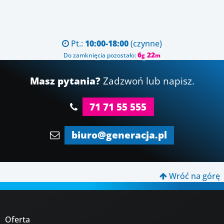
Pt.:
10:00-18:00
(czynne)

6
22
Do zamknięcia pozostało:
g
m
Masz pytania?
Zadzwoń lub napisz.
71 71 55 555
biuro@generacja.pl
Wróć na górę

Oferta