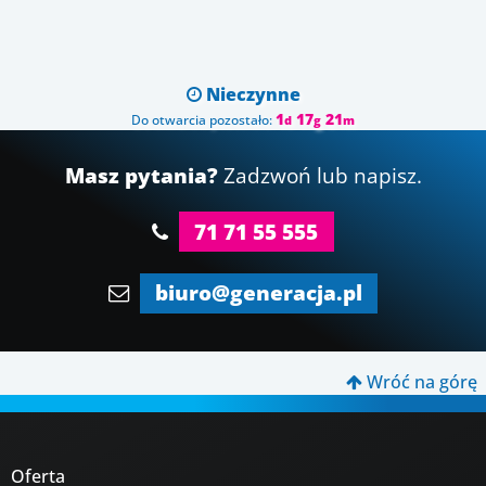
Nieczynne

1
17
21
Do otwarcia pozostało:
d
g
m
Masz pytania?
Zadzwoń lub napisz.
71 71 55 555
biuro@generacja.pl
Wróć na górę

Oferta