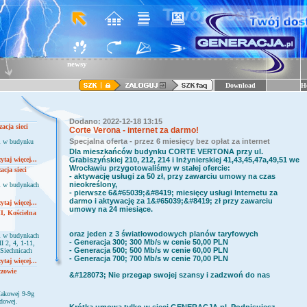
newsy
Download
H
Dodano: 2022-12-18 13:15
acja sieci
Corte Verona - internet za darmo!
Specjalna oferta - przez 6 miesięcy bez opłat za internet
ci w budynku
Dla mieszkańców budynku
CORTE VERTONA
przy ul.
ytaj więcej...
Grabiszyńskiej 210, 212, 214 i Inżynierskiej 41,43,45,47a,49,51 we
Wrocławiu przygotowaliśmy w stałej ofercie:
cja sieci
- aktywację usługi za 50 zł, przy zawarciu umowy na czas
nieokreślony,
ci w budynkach
- pierwsze 6&#65039;&#8419; miesięcy usługi Internetu za
darmo i aktywację za 1&#65039;&#8419; zł przy zawarciu
ytaj więcej...
umowy na 24 miesiące.
II, Kościelna
oraz jeden z 3 światłowodowych planów taryfowych
ci w budynkach
- Generacja 300; 300 Mb/s w cenie 50,00 PLN
I 2, 4, 1-11,
- Generacja 500; 500 Mb/s w cenie 60,00 PLN
 Siechnicach
- Generacja 700; 700 Mb/s w cenie 70,00 PLN
ytaj więcej...
czowie
&#128073; Nie przegap swojej szansy i zadzwoń do nas
Makowej 9-9g
odowej.