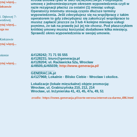
Krótka umowa tylko w sieci GENERACJA.pl. Podpisujesz
ytaj więcej...
umowę z jednomiesięcznym okresem wypowiedzenia czyli w
ełczowie
razie rezygnacji płacisz za ostatni (1) miesiąc usługi.
Operatorzy internetu stosują często dłuższe terminy
wypowiedzenia. Jeśli zdecydujesz się na współpracę z takim
l. Dębowej 7-
operatorem to gdy zdecydujesz się zakończyć współprace to
łowodowej.
musisz zapłacić jeszcze za 3 lub 4 kolejne miesiące usługi
ytaj więcej...
pomimo, że tak na prawdę już jej nie chcesz. Pod płaszczykiem
ługa na
krótkiej umowy musisz korzystać dodatkowe kilka miesięcy.
Sprawdź okres wypowiedzenia w swojej umowie
.
Kiełczowie
ytaj więcej...
&#128242; 71 71 55 555
okresie
&#128231; biuro@generacja.pl
&#128204; ul. Racławicka 52a, Wrocław
ytaj więcej...
&#8505;&#65039;
http://www.generacja.pl/
_____________
GENERACJA.pl
&#127968; Lokalnie - Blisko Ciebie - Wrocław i okolice.
Lokalizacje (lokale mieszkalne) objęte promocją:
Wrocław, ul. Grabiszyńska 210, 212, 214
Wrocław, ul. Inżynierska 41, 43, 45, 47a, 49, 51
zrodlo:
https://news.generacja.pl/corte-verona-internet-za-darmo,496.html