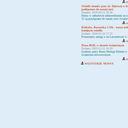
cz
Osiedle domów przy ul. Dębowej w Ki
podłączone do naszej sieci
Dodano: 2026-03-15 10:38
Domy w zabudowie jednorodzinnej na u
15 są przyłączane do naszej sieci świat
cz
Kiełczów, Bawarska 5-11b - nasza us
kolejnym osiedlu
Dodano: 2026-01-16 17:22
Poszerzamy zasięg w na Lawendowej w 
cz
Praca BOK w okresie świątecznym
Dodano: 2025-12-15 16:29
Godziny pracy Biura Obsługi Klienta w 
świąteczno-noworocznym.
cz
WSZYSTKIE NEWSY