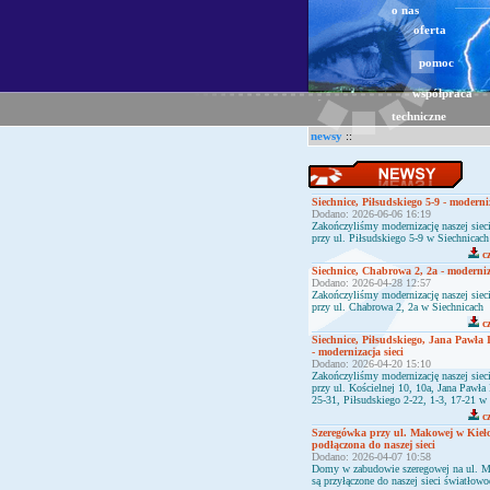
o nas
oferta
pomoc
współpraca
techniczne
newsy
::
Siechnice, Piłsudskiego 5-9 - moderniz
Dodano: 2026-06-06 16:19
Zakończyliśmy modernizację naszej sie
przy ul. Piłsudskiego 5-9 w Siechnicach
cz
Siechnice, Chabrowa 2, 2a - moderniza
Dodano: 2026-04-28 12:57
Zakończyliśmy modernizację naszej sie
przy ul. Chabrowa 2, 2a w Siechnicach
cz
Siechnice, Piłsudskiego, Jana Pawła 
- modernizacja sieci
Dodano: 2026-04-20 15:10
Zakończyliśmy modernizację naszej sie
przy ul. Kościelnej 10, 10a, Jana Pawła I
25-31, Piłsudskiego 2-22, 1-3, 17-21 w
cz
Szeregówka przy ul. Makowej w Kieł
podłączona do naszej sieci
Dodano: 2026-04-07 10:58
Domy w zabudowie szeregowej na ul. 
są przyłączone do naszej sieci światłow