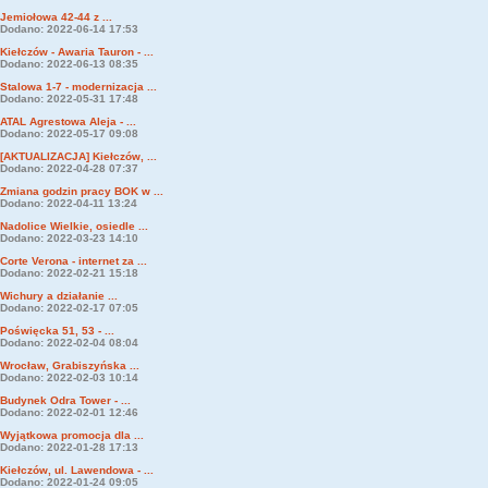
Jemiołowa 42-44 z ...
Dodano: 2022-06-14 17:53
Kiełczów - Awaria Tauron - ...
Dodano: 2022-06-13 08:35
Stalowa 1-7 - modernizacja ...
Dodano: 2022-05-31 17:48
ATAL Agrestowa Aleja - ...
Dodano: 2022-05-17 09:08
[AKTUALIZACJA] Kiełczów, ...
Dodano: 2022-04-28 07:37
Zmiana godzin pracy BOK w ...
Dodano: 2022-04-11 13:24
Nadolice Wielkie, osiedle ...
Dodano: 2022-03-23 14:10
Corte Verona - internet za ...
Dodano: 2022-02-21 15:18
Wichury a działanie ...
Dodano: 2022-02-17 07:05
Poświęcka 51, 53 - ...
Dodano: 2022-02-04 08:04
Wrocław, Grabiszyńska ...
Dodano: 2022-02-03 10:14
Budynek Odra Tower - ...
Dodano: 2022-02-01 12:46
Wyjątkowa promocja dla ...
Dodano: 2022-01-28 17:13
Kiełczów, ul. Lawendowa - ...
Dodano: 2022-01-24 09:05