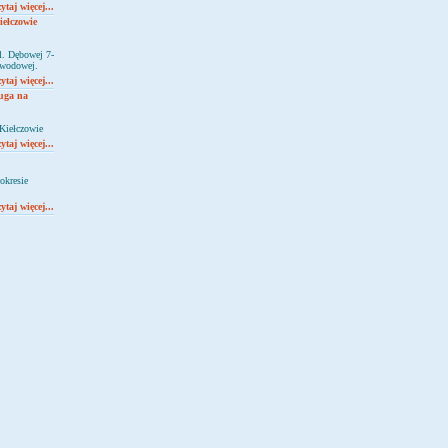
ytaj więcej...
ełczowie
l. Dębowej 7-
łowodowej.
ytaj więcej...
ługa na
Kiełczowie
ytaj więcej...
okresie
ytaj więcej...