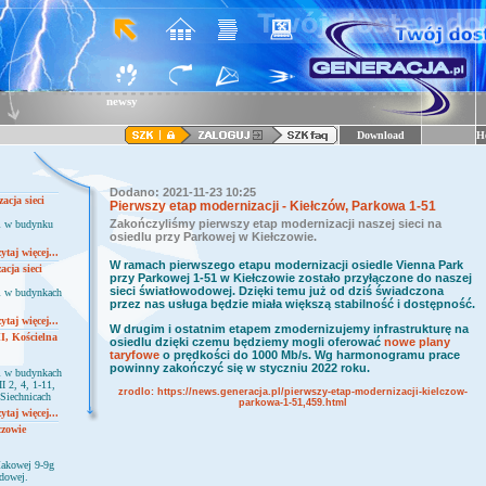
newsy
Download
H
Dodano: 2021-11-23 10:25
acja sieci
Pierwszy etap modernizacji - Kiełczów, Parkowa 1-51
Zakończyliśmy pierwszy etap modernizacji naszej sieci na
ci w budynku
osiedlu przy Parkowej w Kiełczowie.
ytaj więcej...
W ramach pierwszego etapu modernizacji osiedle Vienna Park
cja sieci
przy Parkowej 1-51 w Kiełczowie zostało przyłączone do naszej
sieci światłowodowej. Dzięki temu już od dziś świadczona
ci w budynkach
przez nas usługa będzie miała większą stabilność i dostępność.
ytaj więcej...
W drugim i ostatnim etapem zmodernizujemy infrastrukturę na
II, Kościelna
osiedlu dzięki czemu będziemy mogli oferować
nowe plany
taryfowe
o prędkości do
1000 Mb/s
. Wg harmonogramu prace
powinny zakończyć się w styczniu 2022 roku.
ci w budynkach
I 2, 4, 1-11,
zrodlo:
https://news.generacja.pl/pierwszy-etap-modernizacji-kielczow-
 Siechnicach
parkowa-1-51,459.html
ytaj więcej...
czowie
Makowej 9-9g
odowej.