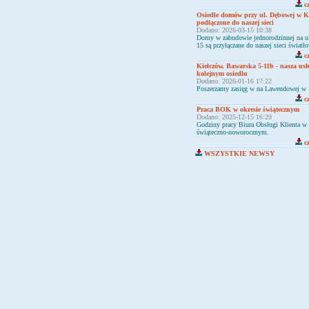
cz
Osiedle domów przy ul. Dębowej w Ki
podłączone do naszej sieci
Dodano: 2026-03-15 10:38
Domy w zabudowie jednorodzinnej na u
15 są przyłączane do naszej sieci świat
cz
Kiełczów, Bawarska 5-11b - nasza us
kolejnym osiedlu
Dodano: 2026-01-16 17:22
Poszerzamy zasięg w na Lawendowej w 
cz
Praca BOK w okresie świątecznym
Dodano: 2025-12-15 16:29
Godziny pracy Biura Obsługi Klienta w 
świąteczno-noworocznym.
cz
WSZYSTKIE NEWSY