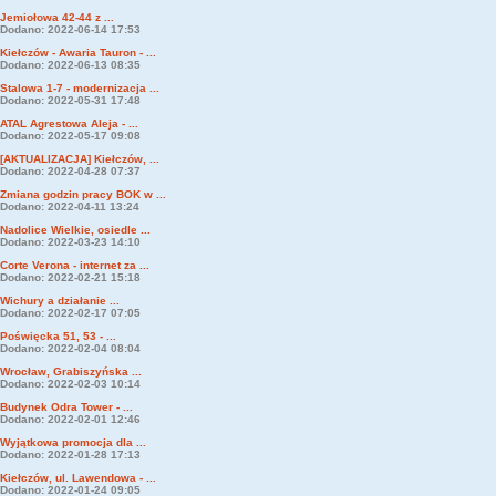
Jemiołowa 42-44 z ...
Dodano: 2022-06-14 17:53
Kiełczów - Awaria Tauron - ...
Dodano: 2022-06-13 08:35
Stalowa 1-7 - modernizacja ...
Dodano: 2022-05-31 17:48
ATAL Agrestowa Aleja - ...
Dodano: 2022-05-17 09:08
[AKTUALIZACJA] Kiełczów, ...
Dodano: 2022-04-28 07:37
Zmiana godzin pracy BOK w ...
Dodano: 2022-04-11 13:24
Nadolice Wielkie, osiedle ...
Dodano: 2022-03-23 14:10
Corte Verona - internet za ...
Dodano: 2022-02-21 15:18
Wichury a działanie ...
Dodano: 2022-02-17 07:05
Poświęcka 51, 53 - ...
Dodano: 2022-02-04 08:04
Wrocław, Grabiszyńska ...
Dodano: 2022-02-03 10:14
Budynek Odra Tower - ...
Dodano: 2022-02-01 12:46
Wyjątkowa promocja dla ...
Dodano: 2022-01-28 17:13
Kiełczów, ul. Lawendowa - ...
Dodano: 2022-01-24 09:05