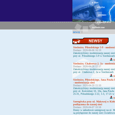
o nas
oferta
pomoc
współpraca
techniczne
newsy
::
Siechnice, Piłsudskiego 5-9 - moderniz
Dodano: 2026-06-06 16:19
Zakończyliśmy modernizację naszej sie
przy ul. Piłsudskiego 5-9 w Siechnicach
cz
Siechnice, Chabrowa 2, 2a - moderniza
Dodano: 2026-04-28 12:57
Zakończyliśmy modernizację naszej sie
przy ul. Chabrowa 2, 2a w Siechnicach
cz
Siechnice, Piłsudskiego, Jana Pawła 
- modernizacja sieci
Dodano: 2026-04-20 15:10
Zakończyliśmy modernizację naszej sie
przy ul. Kościelnej 10, 10a, Jana Pawła I
25-31, Piłsudskiego 2-22, 1-3, 17-21 w
cz
Szeregówka przy ul. Makowej w Kieł
podłączona do naszej sieci
Dodano: 2026-04-07 10:58
Domy w zabudowie szeregowej na ul. 
są przyłączone do naszej sieci światłow