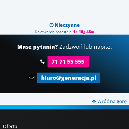
Nieczynne

1
10
48
Do otwarcia pozostało:
d
g
m
Masz pytania?
Zadzwoń lub napisz.
71 71 55 555
biuro@generacja.pl
Wróć na górę

Oferta