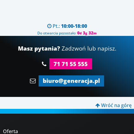
Pt.:
10:00-18:00

0
3
32
Do otwarcia pozostało:
d
g
m
Masz pytania?
Zadzwoń lub napisz.
71 71 55 555
biuro@generacja.pl
Wróć na górę

Oferta