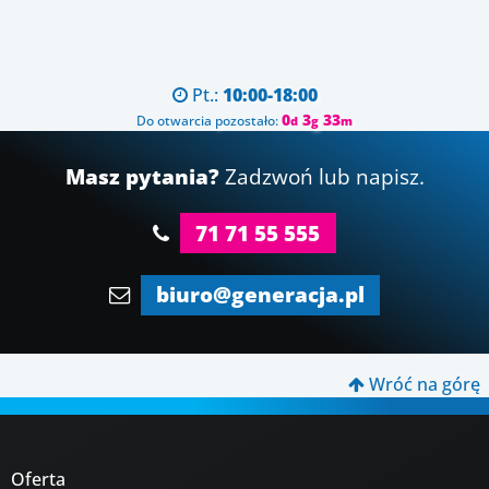
Pt.:
10:00-18:00

0
3
33
Do otwarcia pozostało:
d
g
m
Masz pytania?
Zadzwoń lub napisz.
71 71 55 555
biuro@generacja.pl
Wróć na górę

Oferta