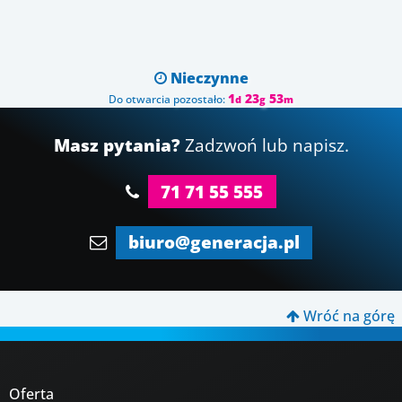
Nieczynne

1
23
53
Do otwarcia pozostało:
d
g
m
Masz pytania?
Zadzwoń lub napisz.
71 71 55 555
biuro@generacja.pl
Wróć na górę

Oferta