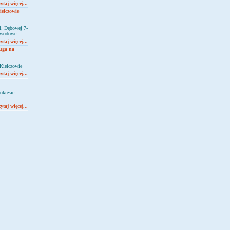
ytaj więcej...
ełczowie
l. Dębowej 7-
łowodowej.
ytaj więcej...
ługa na
Kiełczowie
ytaj więcej...
okresie
ytaj więcej...