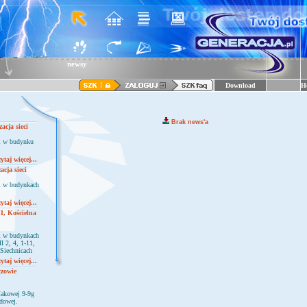
newsy
Download
H
Brak news'a
acja sieci
ci w budynku
ytaj więcej...
cja sieci
ci w budynkach
ytaj więcej...
II, Kościelna
ci w budynkach
I 2, 4, 1-11,
 Siechnicach
ytaj więcej...
czowie
Makowej 9-9g
odowej.