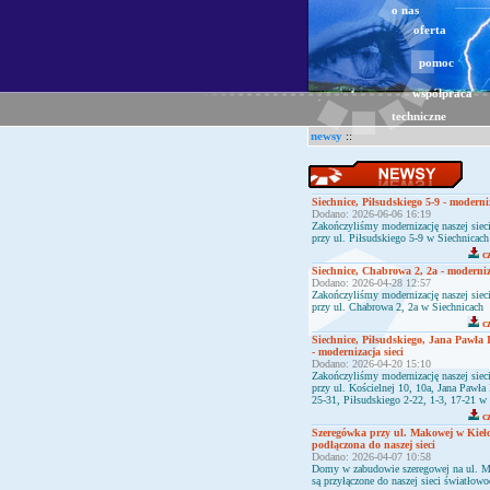
o nas
oferta
pomoc
współpraca
techniczne
newsy
::
Siechnice, Piłsudskiego 5-9 - moderniz
Dodano: 2026-06-06 16:19
Zakończyliśmy modernizację naszej sie
przy ul. Piłsudskiego 5-9 w Siechnicach
cz
Siechnice, Chabrowa 2, 2a - moderniza
Dodano: 2026-04-28 12:57
Zakończyliśmy modernizację naszej sie
przy ul. Chabrowa 2, 2a w Siechnicach
cz
Siechnice, Piłsudskiego, Jana Pawła 
- modernizacja sieci
Dodano: 2026-04-20 15:10
Zakończyliśmy modernizację naszej sie
przy ul. Kościelnej 10, 10a, Jana Pawła I
25-31, Piłsudskiego 2-22, 1-3, 17-21 w
cz
Szeregówka przy ul. Makowej w Kieł
podłączona do naszej sieci
Dodano: 2026-04-07 10:58
Domy w zabudowie szeregowej na ul. 
są przyłączone do naszej sieci światłow