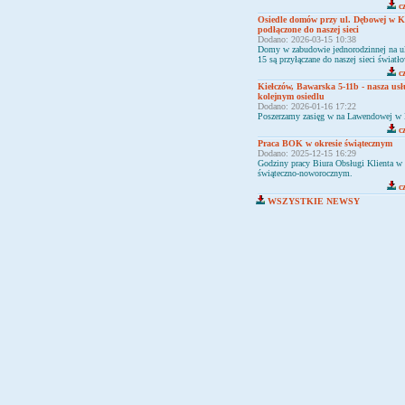
cz
Osiedle domów przy ul. Dębowej w Ki
podłączone do naszej sieci
Dodano: 2026-03-15 10:38
Domy w zabudowie jednorodzinnej na u
15 są przyłączane do naszej sieci świat
cz
Kiełczów, Bawarska 5-11b - nasza us
kolejnym osiedlu
Dodano: 2026-01-16 17:22
Poszerzamy zasięg w na Lawendowej w 
cz
Praca BOK w okresie świątecznym
Dodano: 2025-12-15 16:29
Godziny pracy Biura Obsługi Klienta w 
świąteczno-noworocznym.
cz
WSZYSTKIE NEWSY