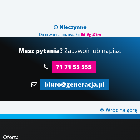
Nieczynne

0
9
27
Do otwarcia pozostało:
d
g
m
Masz pytania?
Zadzwoń lub napisz.
71 71 55 555
biuro@generacja.pl
Wróć na górę

Oferta