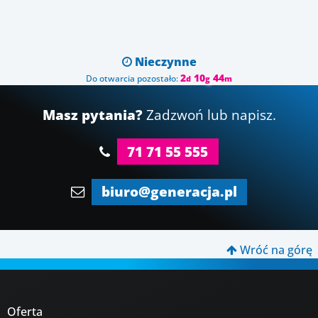
Nieczynne

2
10
44
Do otwarcia pozostało:
d
g
m
Masz pytania?
Zadzwoń lub napisz.
71 71 55 555
biuro@generacja.pl
Wróć na górę

Oferta