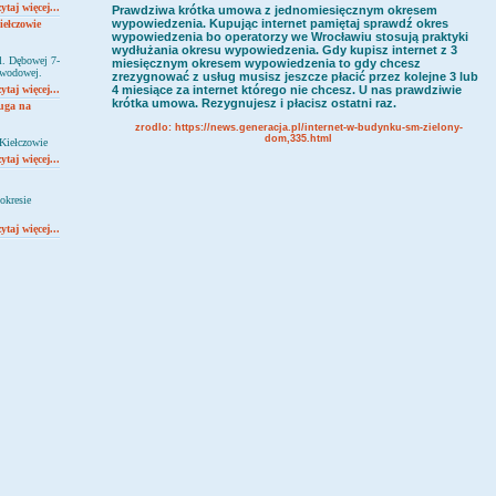
ytaj więcej...
Prawdziwa krótka umowa z jednomiesięcznym okresem
wypowiedzenia
. Kupując internet pamiętaj
sprawdź okres
ełczowie
wypowiedzenia
bo operatorzy we Wrocławiu stosują praktyki
wydłużania okresu wypowiedzenia. Gdy kupisz internet z 3
l. Dębowej 7-
miesięcznym okresem wypowiedzenia to gdy chcesz
łowodowej.
zrezygnować z usług musisz jeszcze płacić przez kolejne 3 lub
ytaj więcej...
4 miesiące za internet którego nie chcesz. U nas prawdziwie
krótka umowa. Rezygnujesz i płacisz ostatni raz.
ługa na
zrodlo:
https://news.generacja.pl/internet-w-budynku-sm-zielony-
dom,335.html
Kiełczowie
ytaj więcej...
okresie
ytaj więcej...