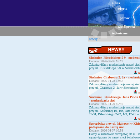
o nas
oferta
pomoc
współpraca
techniczne
newsy
::
Siechnice, Piłsudskiego 5-9 - moderniz
Dodano: 2026-06-06 16:19
Zakończyliśmy modernizację naszej sie
przy ul. Piłsudskiego 5-9 w Siechnicach
cz
Siechnice, Chabrowa 2, 2a - moderniza
Dodano: 2026-04-28 12:57
Zakończyliśmy modernizację naszej sie
przy ul. Chabrowa 2, 2a w Siechnicach
cz
Siechnice, Piłsudskiego, Jana Pawła 
- modernizacja sieci
Dodano: 2026-04-20 15:10
Zakończyliśmy modernizację naszej sie
przy ul. Kościelnej 10, 10a, Jana Pawła I
25-31, Piłsudskiego 2-22, 1-3, 17-21 w
cz
Szeregówka przy ul. Makowej w Kieł
podłączona do naszej sieci
Dodano: 2026-04-07 10:58
Domy w zabudowie szeregowej na ul. 
są przyłączone do naszej sieci światłow