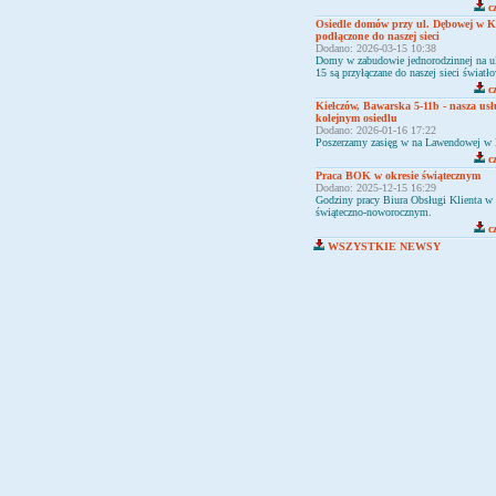
cz
Osiedle domów przy ul. Dębowej w Ki
podłączone do naszej sieci
Dodano: 2026-03-15 10:38
Domy w zabudowie jednorodzinnej na u
15 są przyłączane do naszej sieci świat
cz
Kiełczów, Bawarska 5-11b - nasza us
kolejnym osiedlu
Dodano: 2026-01-16 17:22
Poszerzamy zasięg w na Lawendowej w 
cz
Praca BOK w okresie świątecznym
Dodano: 2025-12-15 16:29
Godziny pracy Biura Obsługi Klienta w 
świąteczno-noworocznym.
cz
WSZYSTKIE NEWSY