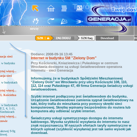
newsy
Download
H
Dodano: 2008-09-16 13:45
acja sieci
Internet w budynku SM "Zielony Dom"
Przy Kościuszki, Kniaziewicza i Pułaskiego w centrum
ci w budynku
Wrocławia dostępne są usługi światłowodowe operatora
internetu - sieci Generacja
ytaj więcej...
cja sieci
Informujemy, że w budynkach Spółdzielni Mieszkaniowej
"Zielony Dom" we Wrocławiu przy ulicy Kościuszki 108, 110,
ci w budynkach
112, 114 oraz Pułaskiego 47, 49 firma Generacja świadczy usługi
światłowodowe.
ytaj więcej...
II, Kościelna
Szybki internet podłączony jest światłowodem do budynku.
Urządzenie światłowodowe zamienia sygnał światłowodowy na
taki, który trafia do mieszkania przy pomocy skrętki sieci
ci w budynkach
komputerowej. Skrętkę wpinamy bezpośrednio do routera lub
I 2, 4, 1-11,
komputera aby odbierać szybki internet.
 Siechnicach
ytaj więcej...
Świadczymy usługi symetrycznego dostępu do internetu
czowie
kablowego. Wysoka szybkość wysyłania do internetu to nasz
znak rozpoznawczy. W naszych ofertach taryfy symetryczne w
których upload (szybkość wysyłania) jest tak samo wysoki jak
Makowej 9-9g
download.
odowej.