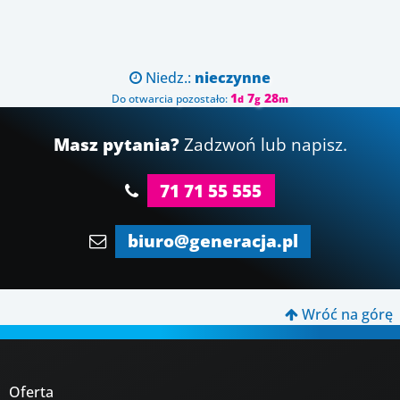
Niedz.:
nieczynne

1
7
28
Do otwarcia pozostało:
d
g
m
Masz pytania?
Zadzwoń lub napisz.
71 71 55 555
biuro@generacja.pl
Wróć na górę

Oferta