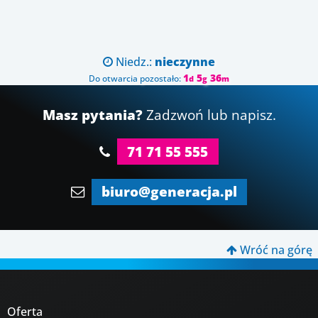
Niedz.:
nieczynne

1
5
36
Do otwarcia pozostało:
d
g
m
Masz pytania?
Zadzwoń lub napisz.
71 71 55 555
biuro@generacja.pl
Wróć na górę

Oferta